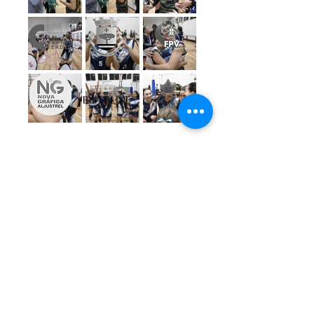
Subscreve a Newsletter
Email
*
Inscrever
Aceito receber comunicações 
informativas da AVAL
© 2024 AVAL by
sobrestórias