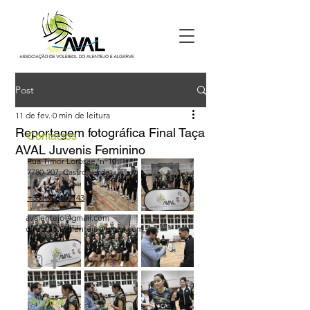
Post
11 de fev.
0 min de leitura
Reportagem fotográfica Final Taça
Contactos
AVAL Juvenis Feminino
Rua Timor Lorosae, nº10
7780-207
, Castro Verde
+351 926109143
avalentejo@gmail.com
direccao.avalentejo@gmail.com
Apoios