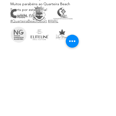
Muitos parabéns ao Quarteira Beach 
Sports por esta vitória!
#TaçaAVAL
#Volei
#QuarteiraBeachSport
#AVAL
Subscreve a Newsletter
Email
*
Inscrever
Aceito receber comunicações 
informativas da AVAL
© 2024 AVAL by
sobrestórias