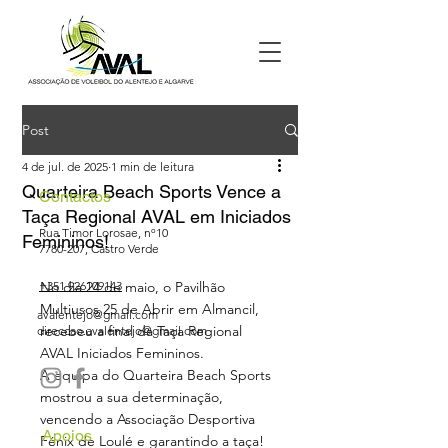
Post
4 de jul. de 2025
1 min de leitura
Quarteira Beach Sports Vence a
Contactos
Taça Regional AVAL em Iniciados
Rua Timor Lorosae, nº10
Femininos!
7780-207
, Castro Verde
+351 926109143
No dia 24 de maio, o Pavilhão 
Multiusos 25 de Abrir em Almancil, 
avalentejo@gmail.com
recebeu a final da Taça Regional 
direccao.avalentejo@gmail.com
AVAL Iniciados Femininos.
A equipa do Quarteira Beach Sports 
mostrou a sua determinação, 
vencendo a Associação Desportiva 
Apoios
Fénix de Loulé e garantindo a taça!