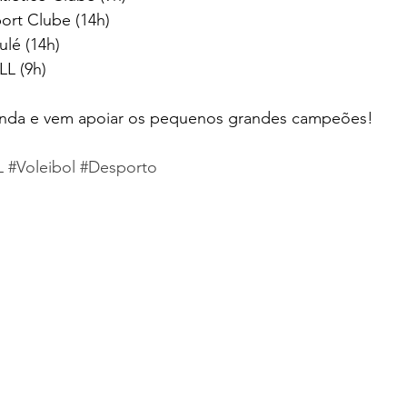
ort Clube (14h)
ulé (14h)
LL (9h)
enda e vem apoiar os pequenos grandes campeões! 
L
#Voleibol
#Desporto