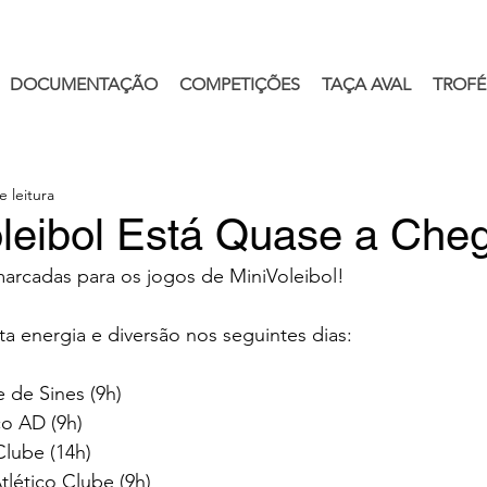
DOCUMENTAÇÃO
COMPETIÇÕES
TAÇA AVAL
TROFÉ
e leitura
leibol Está Quase a Cheg
arcadas para os jogos de MiniVoleibol! 
ta energia e diversão nos seguintes dias:
e de Sines (9h)
co AD (9h)
Clube (14h)
tlético Clube (9h)