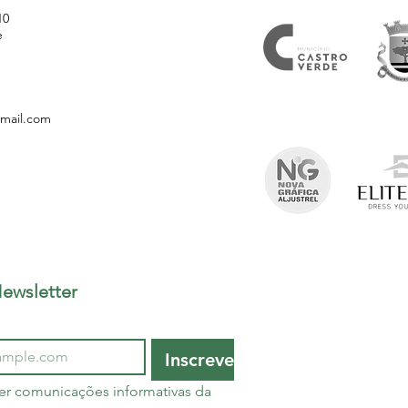
10
e
gmail.com
ewsletter
Inscrever
er comunicações informativas da 