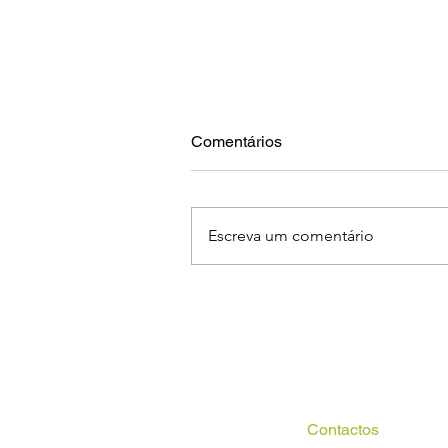
Comentários
Escreva um comentário
Curso de Treinadores Grau II
reforça a qualificação do
voleibol regional
Contactos