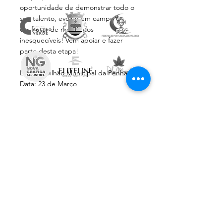
oportunidade de demonstrar todo o 
seu talento, evoluir em campo e 
desfrutar de momentos 
inesquecíveis! Vem apoiar e fazer 
parte desta etapa! 
Local: Pavilhão Municipal da Penha
Data: 23 de Março
Hora: 9h30m
Subscreve a Newsletter
Email
*
Inscrever
Aceito receber comunicações 
informativas da AVAL
© 2024 AVAL by
sobrestórias