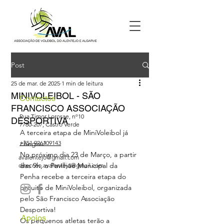
Post
25 de mar. de 2025
1 min de leitura
MINIVOLEIBOL - SÃO
Contactos
FRANCISCO ASSOCIAÇÃO
Rua Timor Lorosae, nº10
DESPORTIVA
7780-207
, Castro Verde
A terceira etapa de MiniVoleibol já 
+351 926109143
chegou!
No próximo dia 23 de Março, a partir 
avalentejo@gmail.com
das 9h, o Pavilhão Municipal da 
direccao.avalentejo@gmail.com
Penha recebe a terceira etapa do 
circuito de MiniVoleibol, organizada 
pelo São Francisco Associação 
Desportiva! 
Apoios
Os pequenos atletas terão a 