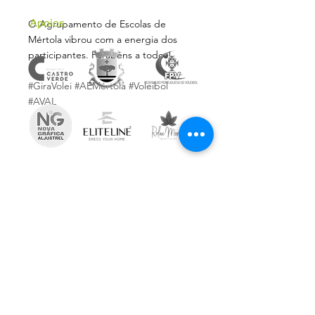
Apoios
O Agrupamento de Escolas de 
Mértola vibrou com a energia dos 
participantes. Parabéns a todos!
#GiraVolei
#AEMértola
#Voleibol
#AVAL
Subscreve a Newsletter
Email
*
Inscrever
Aceito receber comunicações 
informativas da AVAL