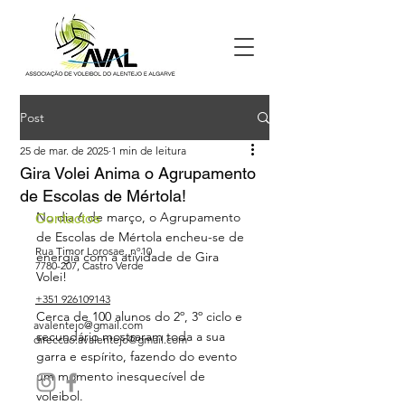
Post
25 de mar. de 2025
1 min de leitura
Gira Volei Anima o Agrupamento
de Escolas de Mértola!
No dia 6 de março, o Agrupamento 
Contactos
de Escolas de Mértola encheu-se de 
Rua Timor Lorosae, nº10
energia com a atividade de Gira 
7780-207
, Castro Verde
Volei! 
+351 926109143
Cerca de 100 alunos do 2º, 3º ciclo e 
avalentejo@gmail.com
secundário mostraram toda a sua 
direccao.avalentejo@gmail.com
garra e espírito, fazendo do evento 
um momento inesquecível de 
voleibol. 