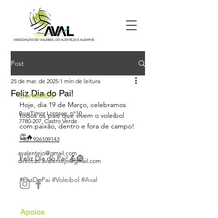
Post
25 de mar. de 2025
1 min de leitura
Feliz Dia do Pai!
Contactos
Hoje, dia 19 de Março, celebramos 
Rua Timor Lorosae, nº10
todos os pais que vivem o voleibol 
7780-207
, Castro Verde
com paixão, dentro e fora de campo! 
👏🔥
+351 926109143
avalentejo@gmail.com
Feliz Dia do Pai! 💪🏐
direccao.avalentejo@gmail.com
#DiaDoPai
#Voleibol
#Aval
Apoios