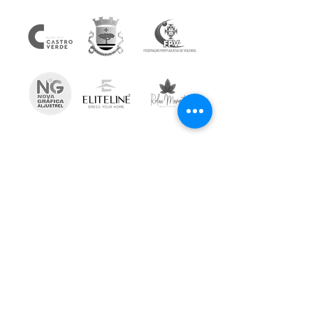
Subscreve a Newsletter
Email
*
Ver tudo
Posts recentes
Inscrever
Aceito receber comunicações 
informativas da AVAL
© 2024 AVAL by
sobrestórias