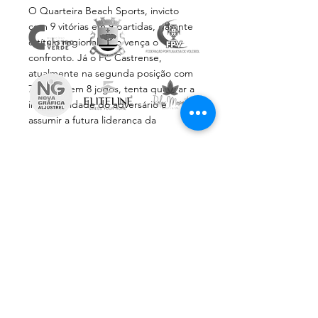
O Quarteira Beach Sports, invicto 
com 9 vitórias em 9 partidas, garante 
o título regional caso vença o 
confronto. Já o FC Castrense, 
atualmente na segunda posição com 
7 vitórias em 8 jogos, tenta quebrar a 
invencibilidade do adversário e 
assumir a futura liderança da 
competição! 
Subscreve a Newsletter
#Voleibol
#Aval
#quarteirabeachsports
Email
*
#fccastrense
Inscrever
Aceito receber comunicações 
informativas da AVAL
© 2024 AVAL by
sobrestórias