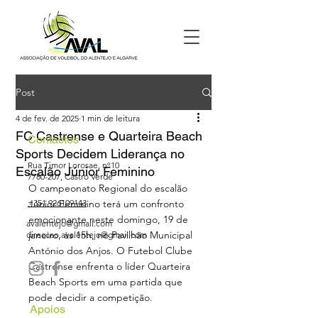
Post
4 de fev. de 2025
1 min de leitura
FC Castrense e Quarteira Beach
Contactos
Sports Decidem Liderança no
Rua Timor Lorosae, nº10
Escalão Júnior Feminino
7780-207
, Castro Verde
O campeonato Regional do escalão 
+351 926109143
Júnior Feminino terá um confronto 
emocionante neste domingo, 19 de 
avalentejo@gmail.com
janeiro, às 15h, no Pavilhão Municipal 
direccao.avalentejo@gmail.com
António dos Anjos. O Futebol Clube 
Castrense enfrenta o líder Quarteira 
Beach Sports em uma partida que 
pode decidir a competição. 
Apoios