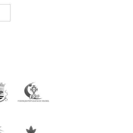
uito ao Ar Livre arranca
Loulé com 250 atletas