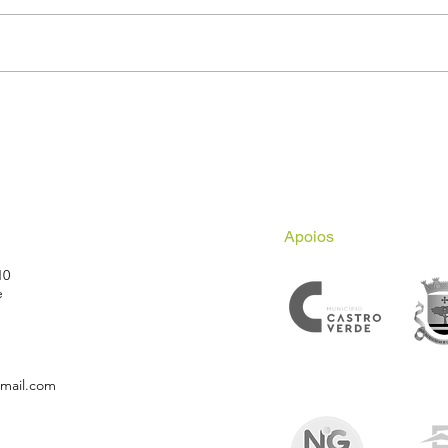
Última etapa do Circuito
Circ
Regional ao Ar Livre define
em 
Campeões Regionais
Apoios
10
e
gmail.com