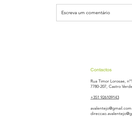
Escreva um comentário
Curso de Treinadores Grau II
reforça a qualificação do
voleibol regional
Contactos
Rua Timor Lorosae, nº
7780-207, Castro Verd
+351 926109143
avalentejo@gmail.com
direccao.avalentejo@