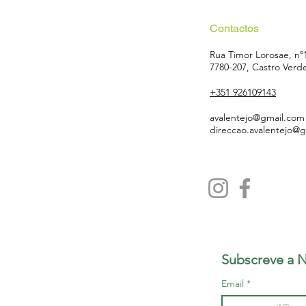
Contactos
Rua Timor Lorosae, nº
7780-207, Castro Verd
+351 926109143
avalentejo@gmail.com
direccao.avalentejo@
Subscreve a N
Email
*