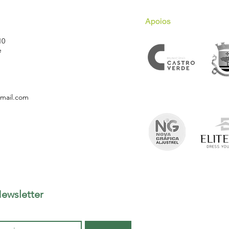
Apoios
10
e
gmail.com
ewsletter