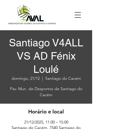
Santiago V4ALL
VS AD Fénix
Loulé
domingo, 21/12
  |  
Santiago do Cacém
Pav. Mun. de Desportos de Santiago do
Horário e local
21/12/2025, 11:00 – 15:00
Santiago do Cacém, 7540 Santiago do