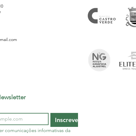
10
e
gmail.com
ewsletter
Inscrever
er comunicações informativas da 