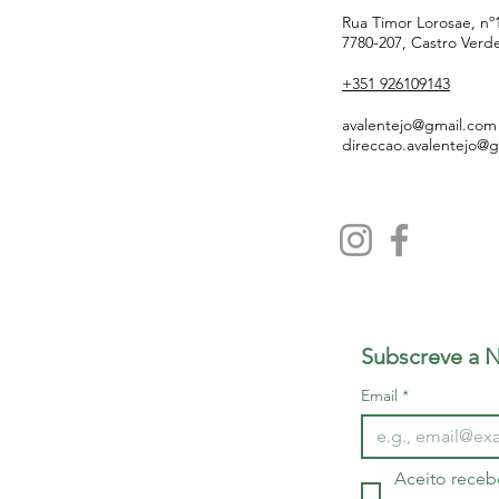
Rua Timor Lorosae, nº
7780-207, Castro Verd
+351 926109143
avalentejo@gmail.com
direccao.avalentejo@
Subscreve a N
Email
*
Aceito receb