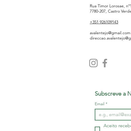
Rua Timor Lorosae, nº
7780-207, Castro Verd
+351 926109143
avalentejo@gmail.com
direccao.avalentejo@
Subscreve a N
Email
*
Aceito receb