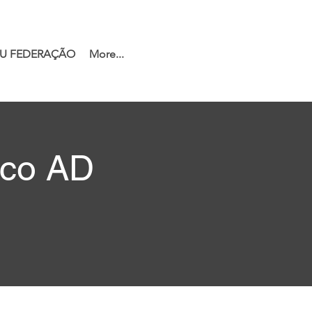
U FEDERAÇÃO
More...
sco AD