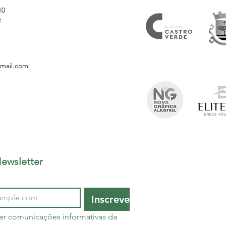
10
e
gmail.com
ewsletter
Inscrever
er comunicações informativas da 