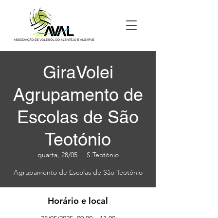
GiraVolei
Agrupamento de
Escolas de São
Teotónio
quarta, 28/05
  |  
S.Teotónio
Agrupamento de Escolas de São Teotónio
Horário e local