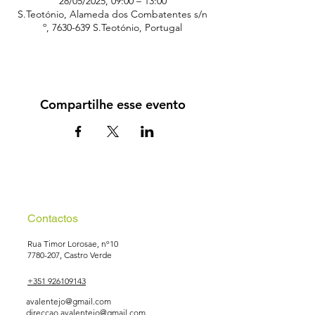
28/05/2025, 09:00 – 13:00
S.Teotónio, Alameda dos Combatentes s/n
º, 7630-639 S.Teotónio, Portugal
Compartilhe esse evento
Contactos
Rua Timor Lorosae, nº10
7780-207
, Castro Verde
+351 926109143
avalentejo@gmail.com
direccao.avalentejo@gmail.com