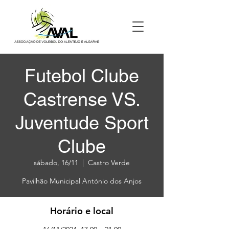
Futebol Clube
Castrense VS.
Juventude Sport
Clube
sábado, 16/11
  |  
Castro Verde
Pavilhão Municipal António dos Anjos
Horário e local