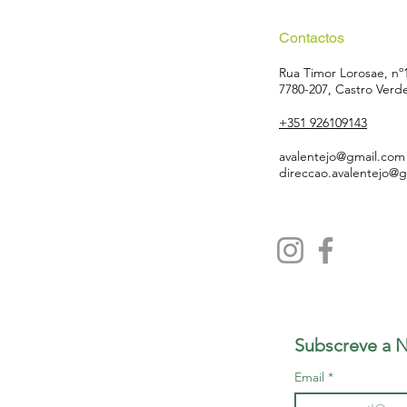
Contactos
Rua Timor Lorosae, nº
7780-207, Castro Verd
+351 926109143
avalentejo@gmail.com
direccao.avalentejo@
Subscreve a N
Email
*