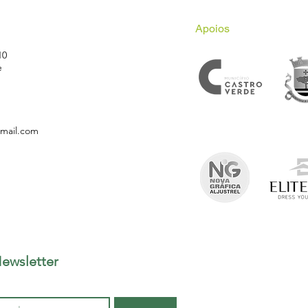
Apoios
10
e
gmail.com
ewsletter