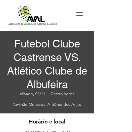
Futebol Clube
Castrense VS.
Atlético Clube de
Albufeira
sábado, 02/11
  |  
Castro Verde
Pavilhão Municipal António dos Anjos
Horário e local