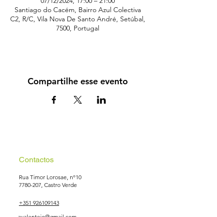
07/12/2024, 17:00 – 21:00
Santiago do Cacém, Bairro Azul Colectiva
C2, R/C, Vila Nova De Santo André, Setúbal,
7500, Portugal
Compartilhe esse evento
Contactos
Rua Timor Lorosae, nº10
7780-207
, Castro Verde
+351 926109143
avalentejo@gmail.com