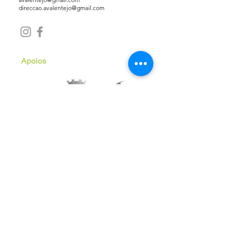
direccao.avalentejo@gmail.com
Apoios
Subscreve a Newsletter
Email
*