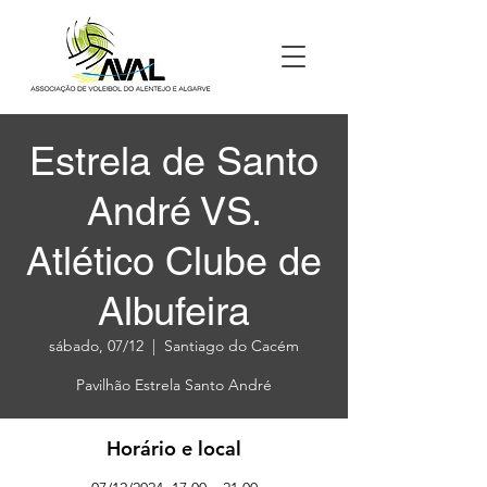
Estrela de Santo
André VS.
Atlético Clube de
Albufeira
sábado, 07/12
  |  
Santiago do Cacém
Pavilhão Estrela Santo André
Horário e local