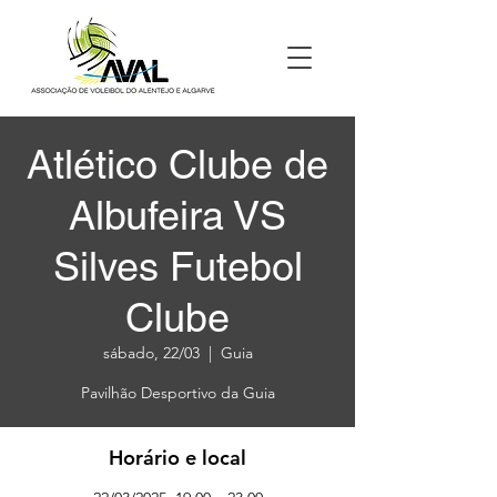
Atlético Clube de
Albufeira VS
Silves Futebol
Clube
sábado, 22/03
  |  
Guia
Pavilhão Desportivo da Guia
Horário e local