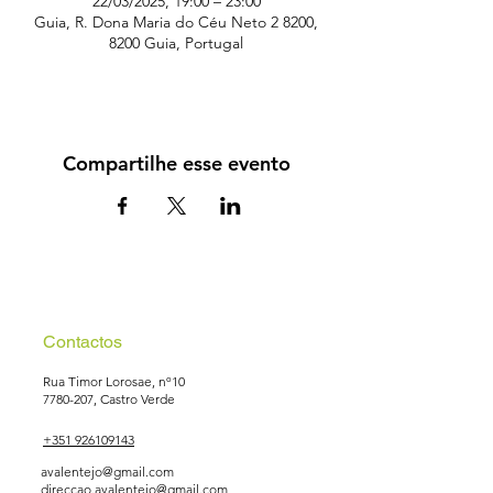
22/03/2025, 19:00 – 23:00
Guia, R. Dona Maria do Céu Neto 2 8200,
8200 Guia, Portugal
Compartilhe esse evento
Contactos
Rua Timor Lorosae, nº10
7780-207
, Castro Verde
+351 926109143
avalentejo@gmail.com
direccao.avalentejo@gmail.com