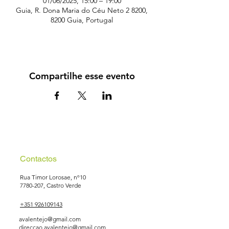
01/06/2025, 15:00 – 19:00
Guia, R. Dona Maria do Céu Neto 2 8200,
8200 Guia, Portugal
Compartilhe esse evento
Contactos
Rua Timor Lorosae, nº10
7780-207
, Castro Verde
+351 926109143
avalentejo@gmail.com
direccao.avalentejo@gmail.com