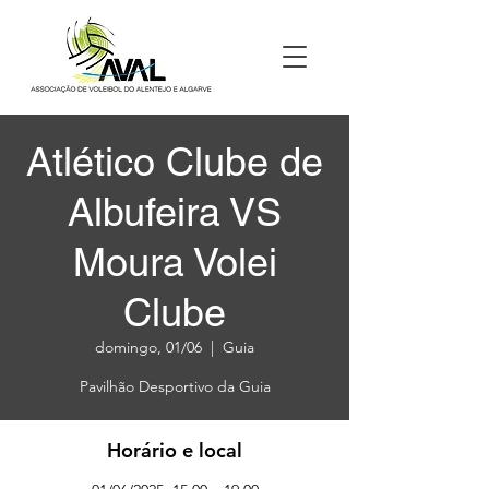
Atlético Clube de
Albufeira VS
Moura Volei
Clube
domingo, 01/06
  |  
Guia
Pavilhão Desportivo da Guia
Horário e local