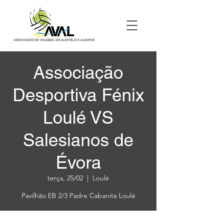
Associação
Desportiva Fénix
Loulé VS
Salesianos de
Évora
terça, 25/02
  |  
Loulé