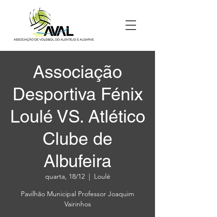
Associação
Desportiva Fénix
Loulé VS. Atlético
Clube de
Albufeira
quarta, 18/12
  |  
Loulé
Pavilhão Municipal Professor Joaquim
Vairinhos