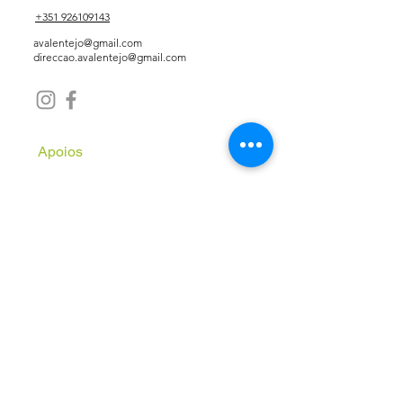
+351 926109143
avalentejo@gmail.com
direccao.avalentejo@gmail.com
Apoios
Subscreve a Newsletter
Email
*