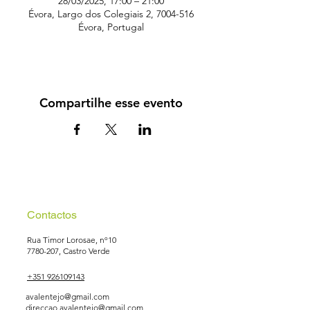
28/03/2025, 17:00 – 21:00
Évora, Largo dos Colegiais 2, 7004-516
Évora, Portugal
Compartilhe esse evento
Contactos
Rua Timor Lorosae, nº10
7780-207
, Castro Verde
+351 926109143
avalentejo@gmail.com
direccao.avalentejo@gmail.com