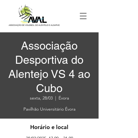
Associação
Desportiva do
Alentejo VS 4 ao
Cubo
sexta, 28/03
  |  
Évora
Pavilhão Universitário Évora
Horário e local