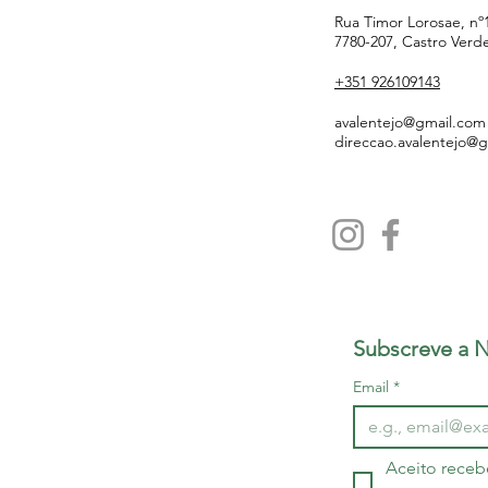
Rua Timor Lorosae, nº
7780-207, Castro Verd
+351 926109143
avalentejo@gmail.com
direccao.avalentejo@
Subscreve a N
Email
*
Aceito receb