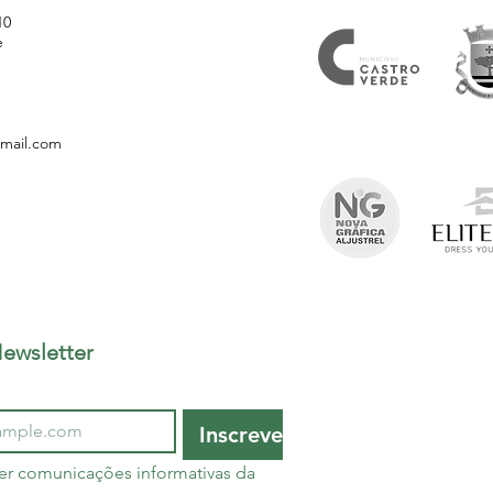
10
e
gmail.com
ewsletter
Inscrever
er comunicações informativas da 