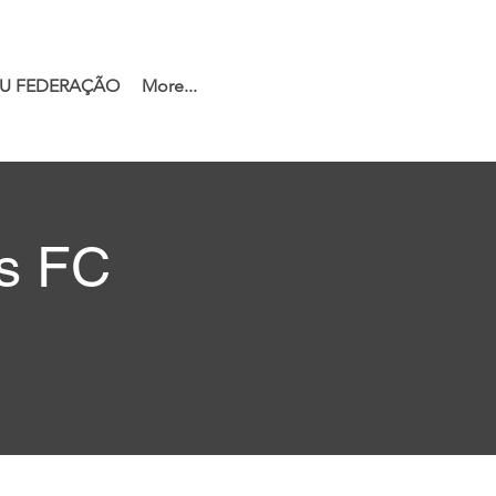
U FEDERAÇÃO
More...
es FC