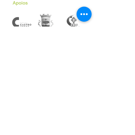
Apoios
Subscreve a Newsletter
Email
*
Inscrever
Aceito receber comunicações 
informativas da AVAL