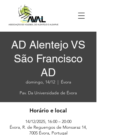
AD Alentejo VS
São Francisco
AD
domingo, 14/12
  |  
Évora
Pav. Da Universidade de Évora
Horário e local
14/12/2025, 16:00 – 20:00
Évora, R. de Reguengos de Monsaraz 14,
7005 Évora, Portugal