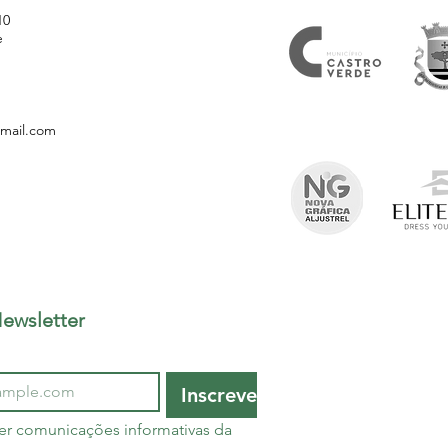
10
e
gmail.com
ewsletter
Inscrever
er comunicações informativas da 