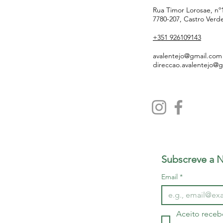
Rua Timor Lorosae, nº
7780-207, Castro Verd
+351 926109143
avalentejo@gmail.com
direccao.avalentejo@
Subscreve a N
Email
*
Aceito receb