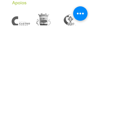
Apoios
Subscreve a Newsletter
Email
*
Inscrever
Aceito receber comunicações 
informativas da AVAL