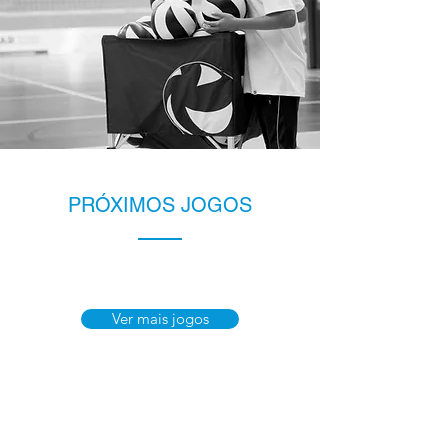
PRÓXIMOS JOGOS
SFC VS FCC
Ver mais jogos
sábado, 23/05
ADFL VS JSC
sábado, 23/05