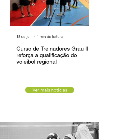
15 de jul.
1 min de leitura
1 de jul.
Curso de Treinadores Grau II
Última etapa do C
reforça a qualificação do
Regional ao Ar Li
voleibol regional
Campeões Regio
Ver mais notícias