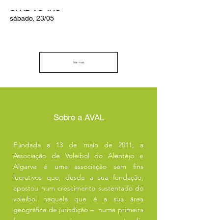
SFAD VS 4AC
sábado, 23/05
Ver mais
Sobre a AVAL
Fundada a 13 de maio de 2011, a
Associação de Voleibol do Alentejo e
Algarve é uma associação sem fins
lucrativos que, desde a sua fundação,
apostou num crescimento sustentado do
voleibol naquela que é a sua área
geográfica de jurisdição – numa primeira